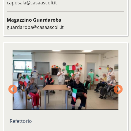
caposala@casaascoli.it
Magazzino Guardaroba
guardaroba@casaascoli.it
Refettorio
S